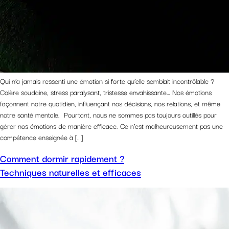
Qui n’a jamais ressenti une émotion si forte qu’elle semblait incontrôlable ?
Colère soudaine, stress paralysant, tristesse envahissante… Nos émotions
façonnent notre quotidien, influençant nos décisions, nos relations, et même
notre santé mentale. Pourtant, nous ne sommes pas toujours outillés pour
gérer nos émotions de manière efficace. Ce n’est malheureusement pas une
compétence enseignée à […]
Comment dormir rapidement ?
Techniques naturelles et efficaces